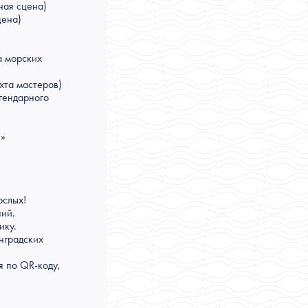
ная сцена)
цена)
а морских
хта мастеров)
гендарного
н»
ослых!
ний.
ику.
нградских
я по QR-коду,