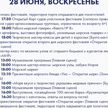
28 ИЮНЯ, ВОСКРЕСЕНЬЕ
ачало фестиваля, территория порта открывается для посетителей
 17:30
Открытый борт судов-участников фестиваля (согласно прав
ия судна организованными группами, ограничение по возрасту 6+)
 18:00
Работа морской галереи «Каюта № 8»
е артефакты, выставка фотографий, уникальные морские подарки и 
 18:00
Творческие мастер-классы для детей и взрослых (Бухта маст
ржественное открытие второго дня морского фестиваля «Открытое
 сцена)
стер класс по вязанию узлов от старшего боцмана и курсантов ле
 «МИР»
 13:00
Музыкальная программа (Главная сцена)
 18:00
Морские мастер-классы: морские узлы, азбука Морзе
 18:00
Морской маркет
 12:10
Презентация морского блюда «Уха — Открытое море» (Зон
й)
 16:00
«Море вкуса и творчества: украшаем медовые пряники» (Бу
 15:00
Музыкальная программа (Главная сцена)
 16:00
Выступление, посвящённое 100-летию барка «Крузенштер
 16:30
Встреча с капитаном, ответы на вопросы гостей
оржественное закрытие фестиваля «Открытое море» (Главная сцена
авершение фестиваля, территория порта закрывается для посетите