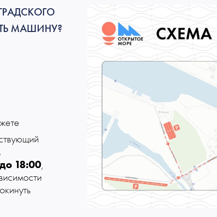
ГРАДСКОГО
ИТЬ МАШИНУ?
ожете
тствующий
.
до
18:00
,
ависимости
окинуть