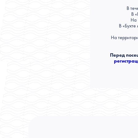
В теч
В «
На 
В «Бухте
На территори
Перед посе
регистра