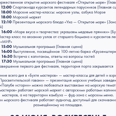
ржественное открытие морского фестиваля «Открытое море» (Глав
 12:00
Спартакиада курсантов легендарных парусников (Главная с
 18:00
Морские мастер-классы: морские узлы, азбука Морзе
 18:00
Морской маркет
 12:10
Презентация морского блюда «Уха — Открытое море» (Зон
й)
 16:00
«Море вкуса и творчества: украшаем медовые пряники» (Бу
астер класс по вязанию узлов от старшего боцмана и курсантов ле
 «МИР»
 15:00
Музыкальная программа (Главная сцена)
 16:00
Выступление, посвящённое 100-летию барка «Крузенштер
 16:30
Встреча с капитаном, ответы на вопросы гостей
 17:30
Музыкальная программа (Главная сцена)
авершение первого дня фестиваля, территория порта закрывается
ение всего дня в «Бухте мастеров» — мастер-классы для детей и взр
Просветительской гавани» — презентация морских учебных заведе
«Палубе истории» можно любоваться выставками на морскую темат
 мастеров» работает морской маркет с авторскими работами калини
мастеров, а на территории камбуза — фуд-зона с морским меню.
и морского фестиваля работает аудиогид, доступный для скачивани
размещённому на площадке.