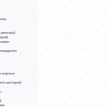
илам
сувениры)
еров)
 море»
гендарного
а морских
хта мастеров)
н»
)
лей