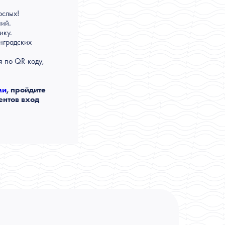
ослых!
ний.
ику.
нградских
я по QR-коду,
ми
, пройдите
ентов вход