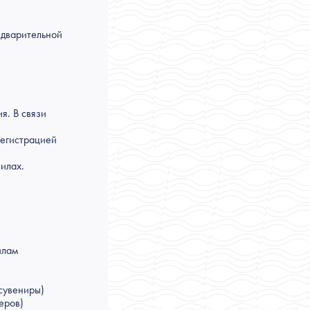
едварительной
я. В связи
регистрацией
илах.
илам
сувениры)
еров)